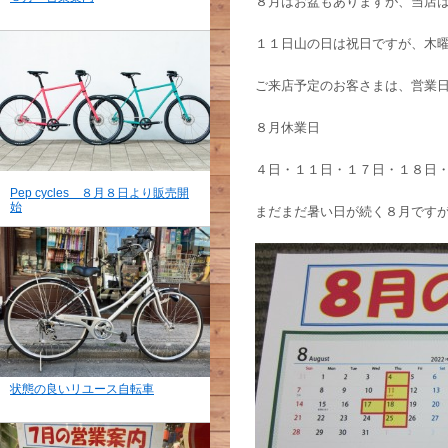
８月はお盆もありますが、当店は
１１日山の日は祝日ですが、木
ご来店予定のお客さまは、営業
８月休業日
４日・１１日・１７日・１８日
Pep cycles ８月８日より販売開
始
まだまだ暑い日が続く８月です
状態の良いリユース自転車