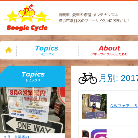
月別: 20
ＧＷフェア ５
８月 営業案内