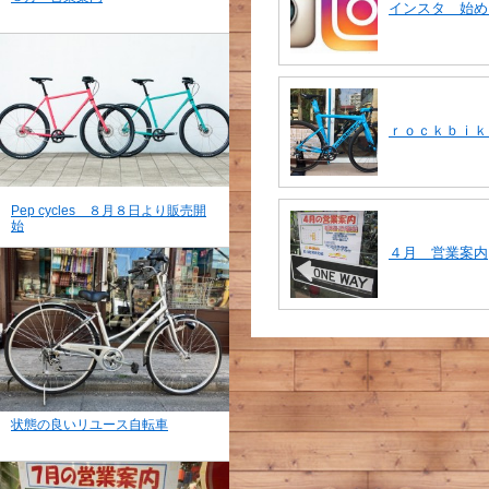
インスタ 始め
ｒｏｃｋｂｉｋ
Pep cycles ８月８日より販売開
始
４月 営業案内
状態の良いリユース自転車