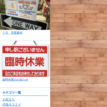
７月 営業案内
臨時休業のお知らせ
カテゴリ一覧
お役立ち
店長オススメ