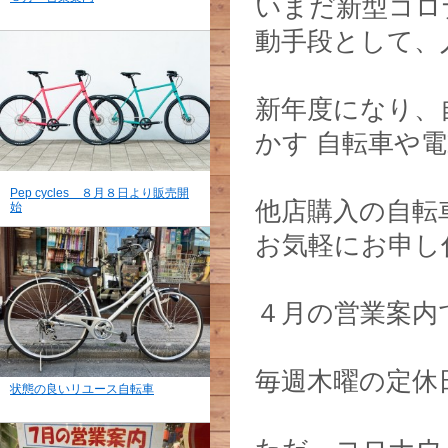
いまだ新型コロ
動手段として、
新年度になり、
かす 自転車や
Pep cycles ８月８日より販売開
他店購入の自転
始
お気軽にお申し
４月の営業案内
毎週木曜の定休
状態の良いリユース自転車