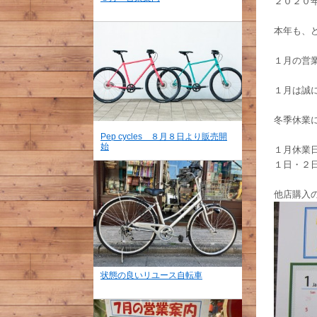
２０２０
本年も、
１月の営
１月は誠に
冬季休業
Pep cycles ８月８日より販売開
始
１月休業
１日・２
他店購入
状態の良いリユース自転車